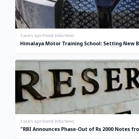
3 years ago
•
Dainik India News
Himalaya Motor Training School: Setting New B
3 years ago
•
Dainik India News
"RBI Announces Phase-Out of Rs 2000 Notes fro