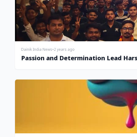
Dainik India News
•
2 years ago
Passion and Determination Lead Harsh