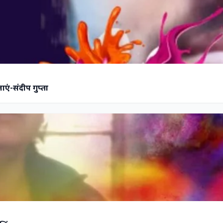
ं-संदीप गुप्ता