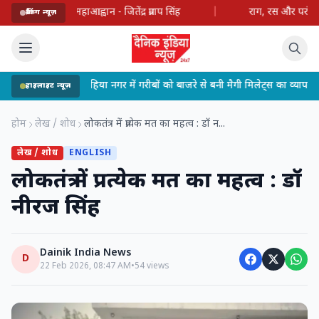
 महाआह्वान - जितेंद्र प्रताप सिंह
|
राग, रस और परंपरा का अनुपम उत्
ब्रेकिंग न्यूज़
•
लोहिया नगर में गरीबों को बाजरे से बनी मैगी मिलेट्स का व्यापक बितरण,
हाइलाइट न्यूज़
होम
लेख / शोध
लोकतंत्र में प्रत्येक मत का महत्व : डॉ न...
लेख / शोध
ENGLISH
लोकतंत्र में प्रत्येक मत का महत्व : डॉ
नीरज सिंह
Dainik India News
D
22 Feb 2026, 08:47 AM
•
54 views