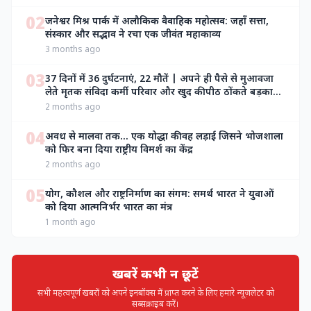
02
जनेश्वर मिश्र पार्क में अलौकिक वैवाहिक महोत्सव: जहाँ सत्ता,
संस्कार और सद्भाव ने रचा एक जीवंत महाकाव्य
3 months ago
03
37 दिनों में 36 दुर्घटनाएं, 22 मौतें | अपने ही पैसे से मुआवजा
लेते मृतक संविदा कर्मी परिवार और खुद की पीठ ठोंकते बड़का
बाबू लोग
2 months ago
04
अवध से मालवा तक… एक योद्धा की वह लड़ाई जिसने भोजशाला
को फिर बना दिया राष्ट्रीय विमर्श का केंद्र
2 months ago
05
योग, कौशल और राष्ट्रनिर्माण का संगम: समर्थ भारत ने युवाओं
को दिया आत्मनिर्भर भारत का मंत्र
1 month ago
खबरें कभी न छूटें
सभी महत्वपूर्ण खबरों को अपने इनबॉक्स में प्राप्त करने के लिए हमारे न्यूज़लेटर को
सब्सक्राइब करें।