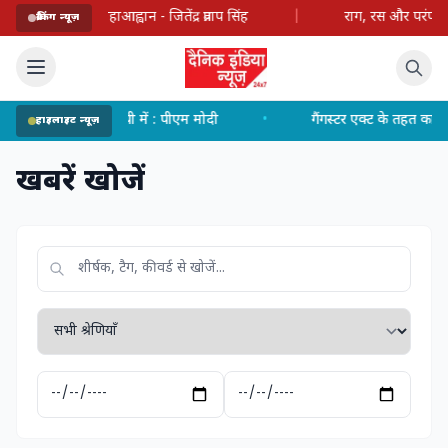
 - जितेंद्र प्रताप सिंह
|
राग, रस और परंपरा का अनुपम उत्सव: ललित 
ब्रेकिंग न्यूज़
े यूपी में : पीएम मोदी
•
गैंगस्टर एक्ट के तहत कार्रवाई करते हुए जिलाध
हाइलाइट न्यूज़
खबरें खोजें