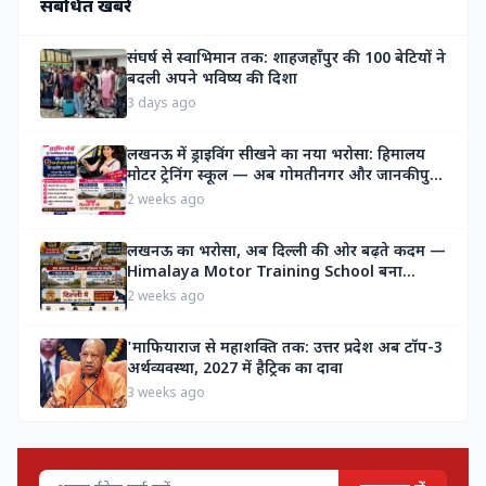
संबंधित खबरें
संघर्ष से स्वाभिमान तक: शाहजहाँपुर की 100 बेटियों ने
बदली अपने भविष्य की दिशा
3 days ago
लखनऊ में ड्राइविंग सीखने का नया भरोसा: हिमालय
मोटर ट्रेनिंग स्कूल — अब गोमतीनगर और जानकीपुरम
से सेवाएं, जल्द दिल्ली में भी होगा विस्तार
2 weeks ago
लखनऊ का भरोसा, अब दिल्ली की ओर बढ़ते कदम —
Himalaya Motor Training School बना
सुरक्षित ड्राइविंग प्रशिक्षण का नया मानक
2 weeks ago
'माफियाराज से महाशक्ति तक: उत्तर प्रदेश अब टॉप-3
अर्थव्यवस्था, 2027 में हैट्रिक का दावा
3 weeks ago