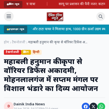
|
सरयू पर प्रशासन की पैनी नजर: कटाव रोधी मोर्चे पर उतरे जिलाधिकारी, तटबंधों
ब्रेकिंग न्यूज़
 टाटा पावर ने मिलाया हाथ, 1000 ग्रीन ऊर्जा उद्यम स्थापित होंगे,
•
जि
हाइलाइट न्यूज़
होम
टैकनोलजी
महाबली हनुमान की कृपा से वॉरियर डिफेंस अ...
टैकनोलजी
ब्रेकिंग
हिन्दी
महाबली हनुमान की कृपा से
वॉरियर डिफेंस अकादमी,
मोहनलालगंज में सप्तम मंगल पर
विशाल भंडारे का दिव्य आयोजन
Dainik India News
D