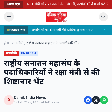
जर: कटाव रोधी मोर्चे पर उतरे जिलाधिकारी, तटबंधों की चौबीसों घंटे निगरानी के सख्त निर्
ब्रेकिंग न्यूज़
िंह ने दी पूरे देशवासियों को दीपावली की हार्दिक शुभकामनाएं
•
दीवानी न्
हाइलाइट न्यूज़
होम
राजनीति
राष्ट्रीय सनातन महासंघ के पदाधिकारियों न...
राजनीति
ENGLISH
राष्ट्रीय सनातन महासंघ के
पदाधिकारियों ने रक्षा मंत्री से की
शिष्टाचार भेंट
Dainik India News
D
27 Feb 2025, 10:08 AM
•
45 views