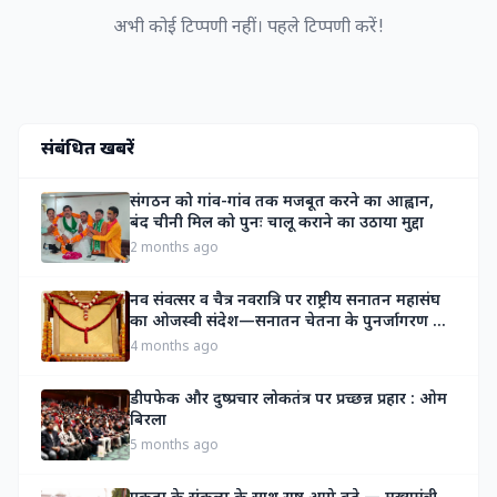
अभी कोई टिप्पणी नहीं। पहले टिप्पणी करें!
संबंधित खबरें
संगठन को गांव-गांव तक मजबूत करने का आह्वान,
बंद चीनी मिल को पुनः चालू कराने का उठाया मुद्दा
2 months ago
नव संवत्सर व चैत्र नवरात्रि पर राष्ट्रीय सनातन महासंघ
का ओजस्वी संदेश—सनातन चेतना के पुनर्जागरण का
दिव्य आह्वान
4 months ago
डीपफेक और दुष्प्रचार लोकतंत्र पर प्रच्छन्न प्रहार : ओम
बिरला
5 months ago