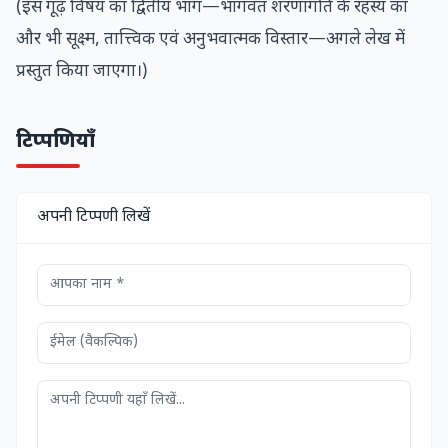
(इस गूढ़ विषय का द्वितीय भाग—भागवत शरणागति के रहस्य का
और भी सूक्ष्म, तात्त्विक एवं अनुभवात्मक विस्तार—अगले लेख में
प्रस्तुत किया जाएगा।)
टिप्पणियाँ
अपनी टिप्पणी लिखें